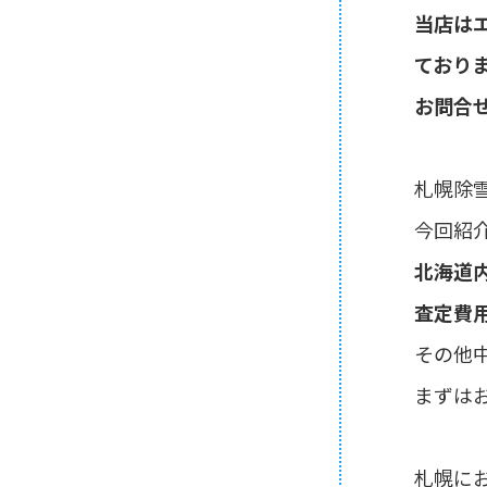
当店はエ
ており
お問合
札幌除
今回紹
北海道
査定費
その他
まずは
札幌に