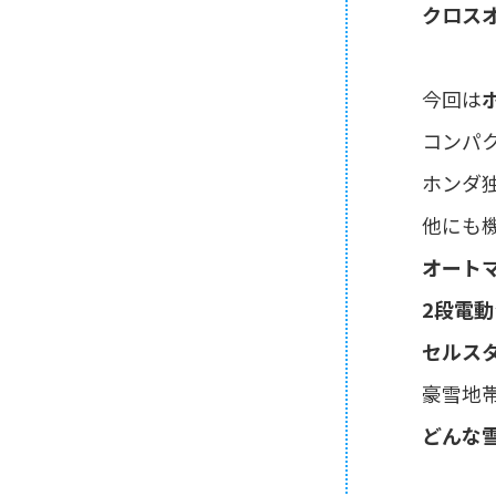
クロス
今回は
ホ
コンパ
ホンダ
他にも
オートマ
2段電
セルス
豪雪地
どんな