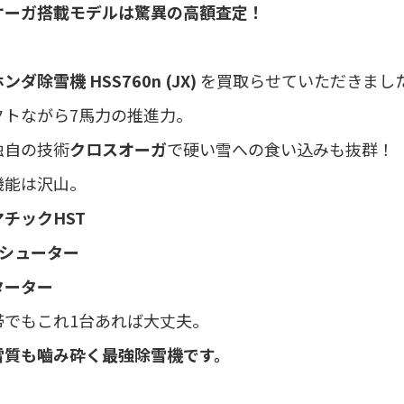
オーガ搭載モデルは驚異の高額査定！
ンダ除雪機 HSS760n (JX)
を買取らせていただきまし
クトながら7馬力の推進力。
独自の技術
クロスオーガ
で硬い雪への食い込みも抜群！
機能は沢山。
チックHST
動シューター
ターター
帯でもこれ1台あれば大丈夫。
雪質も嚙み砕く最強除雪機です。