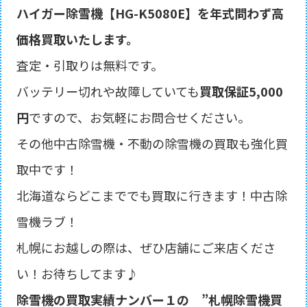
ハイガー
除雪機【HG-K5080E】を
年式問わず
高
価格買取
いたします。
査定・引取りは無料です。
バッテリー切れや故障していても
買取保証5,000
円
ですので、お気軽にお問合せください。
その他中古除雪機・不動の除雪機の買取も強化買
取中です！
北海道ならどこまででも買取に行きます！中古除
雪機ラブ！
札幌にお越しの際は、ぜひ店舗にご来店くださ
い！お待ちしてます♪
除雪機の買取実績ナンバー１の
”札幌除雪機買