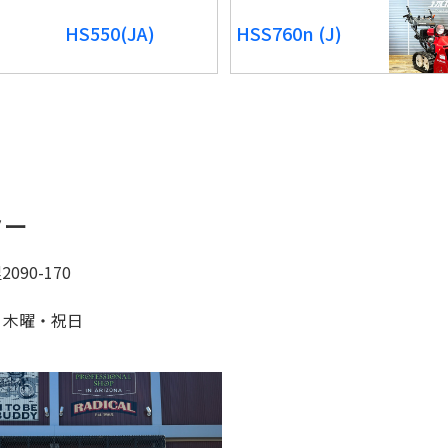
HS550(JA)
HSS760n (J)
ター
90-170
：木曜・祝日