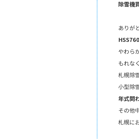
除雪機
ありが
HSS760
やわら
もれな
札幌除
小型除
年式問
その他
札幌に